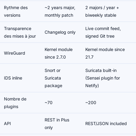
Rythme des
~2 years major,
2 majors / year +
versions
monthly patch
biweekly stable
Transparence
Live commit feed,
Changelog only
des mises à jour
signed Git tree
Kernel module
Kernel module since
WireGuard
since 2.7.0
21.7
Snort or
Suricata built-in
IDS inline
Suricata
(Sensei plugin for
package
Netify)
Nombre de
~70
~200
plugins
REST in Plus
API
REST/JSON included
only