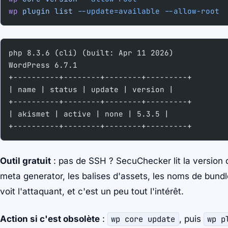
wp
 plugin
 list
 --update=available
 --allow-root
php 8.3.6 (cli) (built: Apr 11 2026)
WordPress 6.7.1
+----------+--------+--------+---------+
| name | status | update | version |
+----------+--------+--------+---------+
| akismet | active | none | 5.3.5 |
+----------+--------+--------+---------+
Outil gratuit
: pas de SSH ? SecuChecker lit la version d
meta generator, les balises d'assets, les noms de bund
voit l'attaquant, et c'est un peu tout l'intérêt.
Action si c'est obsolète
:
wp core update
, puis
wp p