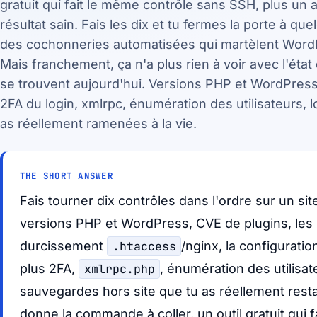
gratuit qui fait le même contrôle sans SSH, plus un
résultat sain. Fais les dix et tu fermes la porte à 
des cochonneries automatisées qui martèlent WordP
Mais franchement, ça n'a plus rien à voir avec l'état 
se trouvent aujourd'hui. Versions PHP et WordPress
2FA du login, xmlrpc, énumération des utilisateurs, 
as réellement ramenées à la vie.
THE SHORT ANSWER
Fais tourner dix contrôles dans l'ordre sur un si
versions PHP et WordPress, CVE de plugins, les 
durcissement
.htaccess
/nginx, la configuratio
plus 2FA,
xmlrpc.php
, énumération des utilisat
sauvegardes hors site que tu as réellement res
donne la commande à coller, un outil gratuit qui 