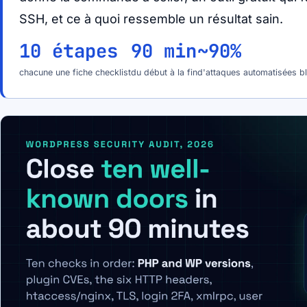
SSH, et ce à quoi ressemble un résultat sain.
10 étapes
90 min
~90%
chacune une fiche checklist
du début à la fin
d'attaques automatisées b