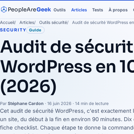
PeopleAre
Geek
Outils
Articles
Tests
À propos
Accueil
Articles
Outils sécurité
Audit de sécurité WordPress e
SECURITY
Guide
Audit de sécuri
WordPress en 1
(2026)
Par
Stéphane Cardon
·
16 juin 2026
· 14 min de lecture
Cet audit de sécurité WordPress, c'est exactement l
un site, du début à la fin en environ 90 minutes. D
fiche checklist. Chaque étape te donne la commande q