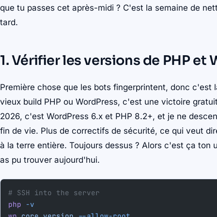
que tu passes cet après-midi ? C'est la semaine de ne
tard.
1. Vérifier les versions de PHP e
Première chose que les bots fingerprintent, donc c'est l
vieux build PHP ou WordPress, c'est une victoire gratu
2026, c'est WordPress 6.x et PHP 8.2+, et je ne desce
fin de vie. Plus de correctifs de sécurité, ce qui veut 
à la terre entière. Toujours dessus ? Alors c'est ça ton
as pu trouver aujourd'hui.
# SSH into the server
php
 -v
wp
 core
 version
 --allow-root