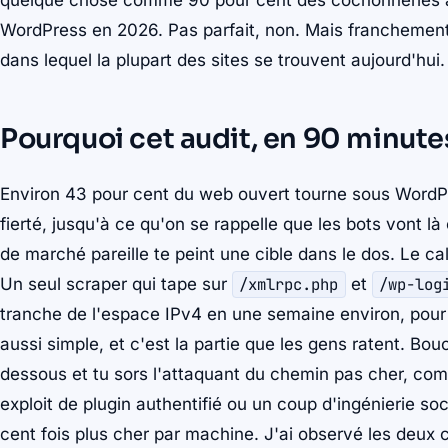
quelque chose comme 90 pour cent des cochonneries a
WordPress en 2026. Pas parfait, non. Mais franchement, 
dans lequel la plupart des sites se trouvent aujourd'hui.
Pourquoi cet audit, en 90 minute
Environ 43 pour cent du web ouvert tourne sous WordPr
fierté, jusqu'à ce qu'on se rappelle que les bots vont là
de marché pareille te peint une cible dans le dos. Le ca
Un seul scraper qui tape sur
/xmlrpc.php
et
/wp-log
tranche de l'espace IPv4 en une semaine environ, pour 
aussi simple, et c'est la partie que les gens ratent. Bou
dessous et tu sors l'attaquant du chemin pas cher, comp
exploit de plugin authentifié ou un coup d'ingénierie s
cent fois plus cher par machine. J'ai observé les deux