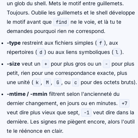
un glob du shell. Mets le motif entre guillemets.
Toujours. Oublie les guillemets et le shell développe
le motif avant que
find
ne le voie, et là tu te
demandes pourquoi rien ne correspond.
-type
restreint aux fichiers simples (
f
), aux
répertoires (
d
) ou aux liens symboliques (
l
).
-size
veut un
+
pour plus gros ou un
-
pour plus
petit, rien pour une correspondance exacte, plus
une unité (
k
,
M
,
G
, ou
c
pour des octets bruts).
-mtime / -mmin
filtrent selon l'ancienneté du
dernier changement, en jours ou en minutes.
+7
veut dire plus vieux que sept,
-1
veut dire dans la
dernière. Les signes me piègent encore, alors l'outil
te le réénonce en clair.