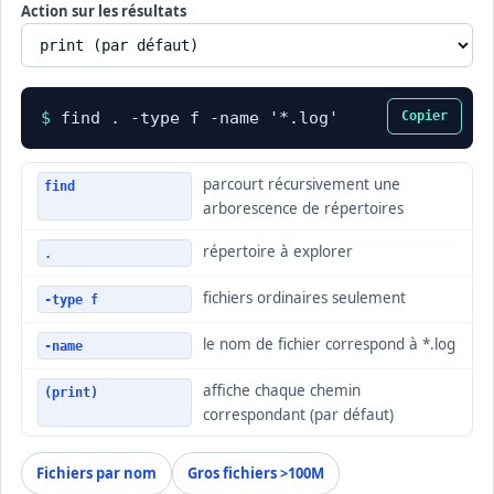
Action sur les résultats
$
find . -type f -name '*.log'
Copier
parcourt récursivement une
find
arborescence de répertoires
répertoire à explorer
.
fichiers ordinaires seulement
-type f
le nom de fichier correspond à *.log
-name
affiche chaque chemin
(print)
correspondant (par défaut)
Fichiers par nom
Gros fichiers >100M