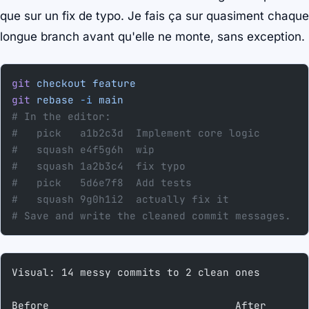
que sur un fix de typo. Je fais ça sur quasiment chaque
longue branch avant qu'elle ne monte, sans exception.
git
 checkout
 feature
git
 rebase
 -i
 main
# In the editor:
#   pick   a1b2c3d  Implement core logic
#   squash e4f5g6h  wip
#   squash 1a2b3c4  fix typo
#   pick   5d6e7f8  Add tests
#   squash 9g0h1i2  actually fix it
# Save and write the cleaned commit messages.
Visual: 14 messy commits to 2 clean ones
Before                              After