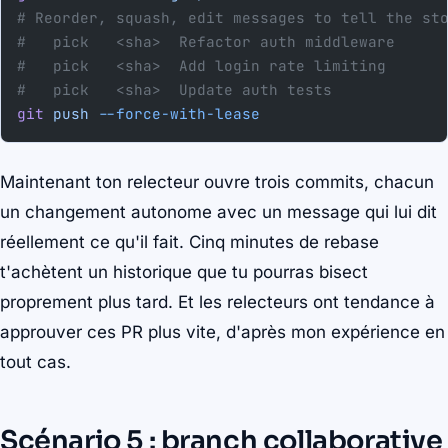
# Reorder, squash, edit messages to tell the st
#   pick   <sha>  Refactor auth middleware
#   pick   <sha>  Add login rate limiting
#   pick   <sha>  Update auth tests
git
 push
 --force-with-lease
Maintenant ton relecteur ouvre trois commits, chacun
un changement autonome avec un message qui lui dit
réellement ce qu'il fait. Cinq minutes de rebase
t'achètent un historique que tu pourras bisect
proprement plus tard. Et les relecteurs ont tendance à
approuver ces PR plus vite, d'après mon expérience en
tout cas.
Scénario 5 : branch collaborative