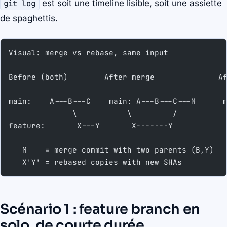
git log
est soit une timeline lisible, soit une assiette
de spaghettis.
Visual: merge vs rebase, same input
Before (both)        After merge              A
main:    A---B---C    main: A---B---C---M      
              \           \         /
feature:       X---Y       X-------Y           
   M    = merge commit with two parents (B,Y)
   X'Y' = rebased copies with new SHAs
Scénario 1 : feature branch en
solo, de courte durée