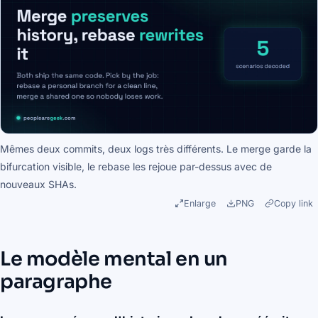
Mêmes deux commits, deux logs très différents. Le merge garde la
bifurcation visible, le rebase les rejoue par-dessus avec de
nouveaux SHAs.
Enlarge
PNG
Copy link
Le modèle mental en un
paragraphe