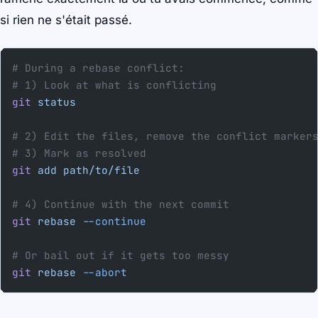
si rien ne s'était passé.
# During a rebase conflict:
# 1) Look at what is conflicting
git
 status
# 2) Edit the files, remove the conflict marker
# 3) Mark as resolved
git
 add
 path/to/file
# 4) Continue with the next commit
git
 rebase
 --continue
# Or bail out if it gets too messy
git
 rebase
 --abort