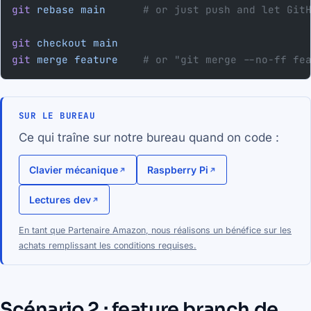
git
 rebase
 main
      # or just push and let Git
git
 checkout
 main
git
 merge
 feature
    # or "git merge --no-ff fe
SUR LE BUREAU
Ce qui traîne sur notre bureau quand on code :
Clavier mécanique
Raspberry Pi
Lectures dev
En tant que Partenaire Amazon, nous réalisons un bénéfice sur les
achats remplissant les conditions requises.
Scénario 2 : feature branch de