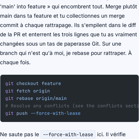
'main' into feature » qui encombrent tout. Merge plutôt
main dans ta feature et tu collectionnes un merge
commit à chaque rattrapage. Ils s'empilent dans le diff
de la PR et enterrent les trois lignes que tu as vraiment
changées sous un tas de paperasse Git. Sur une
branch qui n'est qu'à moi, je rebase pour rattraper. À
chaque fois.
git
 checkout
 feature
git
 fetch
 origin
git
 rebase
 origin/main
# Resolve any conflicts (see the conflicts sect
git
 push
 --force-with-lease
Ne saute pas le
--force-with-lease
ici. Il vérifie