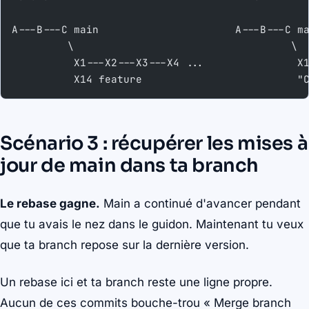
A---B---C main                      A---B---C m
         \                                   \
          X1---X2---X3---X4 ...               X
          X14 feature                         "
Scénario 3 : récupérer les mises à
jour de main dans ta branch
Le rebase gagne.
Main a continué d'avancer pendant
que tu avais le nez dans le guidon. Maintenant tu veux
que ta branch repose sur la dernière version.
Un rebase ici et ta branch reste une ligne propre.
Aucun de ces commits bouche-trou « Merge branch