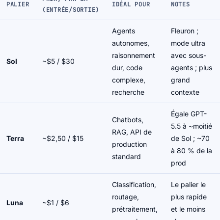
PALIER
IDÉAL POUR
NOTES
(ENTRÉE/SORTIE)
Agents
Fleuron ;
autonomes,
mode ultra
raisonnement
avec sous-
Sol
~$5 / $30
dur, code
agents ; plus
complexe,
grand
recherche
contexte
Égale GPT-
Chatbots,
5.5 à ~moitié
RAG, API de
Terra
~$2,50 / $15
de Sol ; ~70
production
à 80 % de la
standard
prod
Classification,
Le palier le
routage,
plus rapide
Luna
~$1 / $6
prétraitement,
et le moins