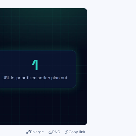
Enlarge
PNG
Copy link