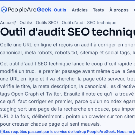
PeopleAre
Geek
Outils
Articles
Tests
À propos
Accueil
Outils
Outils SEO
Outil d'audit SEO technique
Outil d'audit SEO techniq
Colle une URL en ligne et reçois un audit à corriger en priorit
canonical, meta robots, robots.txt, sitemap et social tags, l
Cet outil d'audit SEO technique lance le coup d'œil rapide 
modifié un truc, le premier passage avant même que la Sea
une URL en ligne et il va chercher la page côté serveur, trouv
vérifie le titre, la meta description, la canonical, les directi
tags Open Graph et Twitter. Ensuite il note ce qu'il a trouvé 
ce qu'il faut corriger en premier, parce qu'un noindex éga
staging sort une page de la recherche en douce, peu importe
URL à la fois, délibérément : pointe un crawler sur ton sitem
pour creuser chaque page qui sent mauvais.
Les requêtes passent par le service de lookup PeopleAreGeek. Nous ne jo