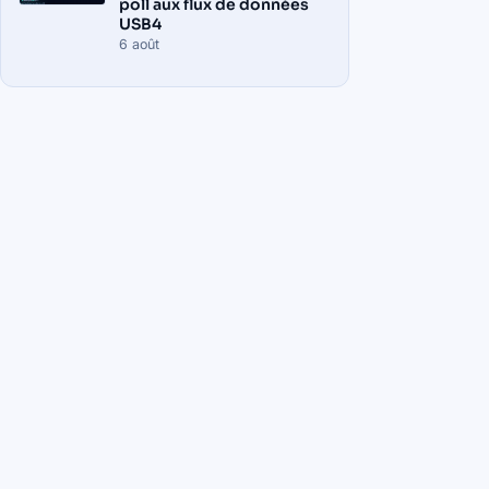
poll aux flux de données
USB4
6 août